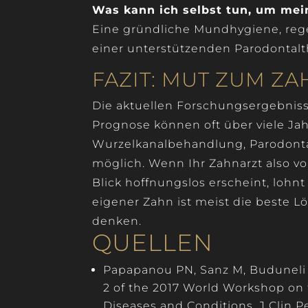
Was kann ich selbst tun, um mei
Eine gründliche Mundhygiene, reg
einer unterstützenden Parodontalth
FAZIT: MUT ZUM Z
Die aktuellen Forschungsergebniss
Prognose können oft über viele Ja
Wurzelkanalbehandlung, Parodonta
möglich. Wenn Ihr Zahnarzt also vo
Blick hoffnungslos erscheint, lohnt
eigener Zahn ist meist die beste Lö
denken.
QUELLEN
Papapanou PN, Sanz M, Buduneli N
2 of the 2017 World Workshop on t
Diseases and Conditions. J Clin P