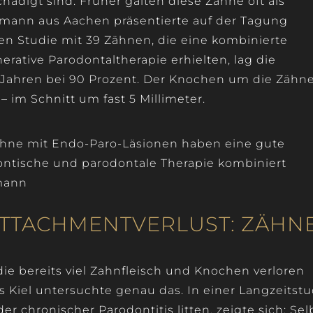
hädigt sind. Früher galten diese Zähne oft als
etmann aus Aachen präsentierte auf der Tagung
en Studie mit 39 Zähnen, die eine kombinierte
ative Parodontaltherapie erhielten, lag die
 Jahren bei 90 Prozent. Der Knochen um die Zähn
 im Schnitt um fast 5 Millimeter.
Zähne mit Endo-Paro-Läsionen haben eine gute
ntische und parodontale Therapie kombiniert
tmann
ATTACHMENTVERLUST: ZÄHN
die bereits viel Zahnfleisch und Knochen verloren
us Kiel untersuchte genau das. In einer Langzeitstu
er chronischer Parodontitis litten, zeigte sich: Sel