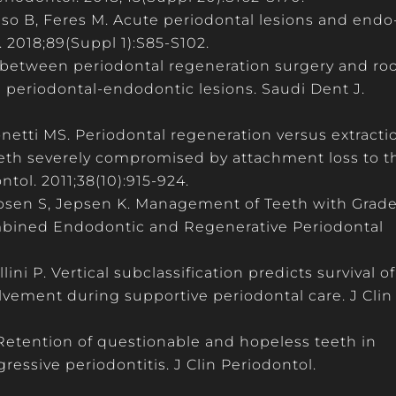
nso B, Feres M. Acute periodontal lesions and endo
. 2018;89(Suppl 1):S85-S102.
e between periodontal regeneration surgery and ro
 periodontal-endodontic lesions. Saudi Dent J.
 Tonetti MS. Periodontal regeneration versus extracti
eth severely compromised by attachment loss to t
ntol. 2011;38(10):915-924.
Jepsen S, Jepsen K. Management of Teeth with Grade
mbined Endodontic and Regenerative Periodontal
lini P. Vertical subclassification predicts survival of
olvement during supportive periodontal care. J Clin
. Retention of questionable and hopeless teeth in
ressive periodontitis. J Clin Periodontol.