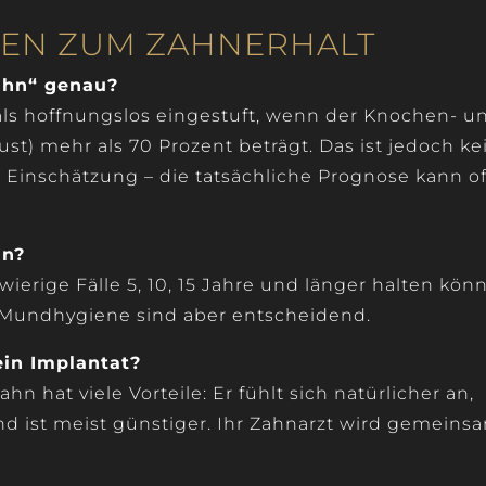
GEN ZUM ZAHNERHALT
ahn“ genau?
als hoffnungslos eingestuft, wenn der Knochen- u
st) mehr als 70 Prozent beträgt. Das ist jedoch ke
 Einschätzung – die tatsächliche Prognose kann of
hn?
wierige Fälle 5, 10, 15 Jahre und länger halten kön
Mundhygiene sind aber entscheidend.
ein Implantat?
hn hat viele Vorteile: Er fühlt sich natürlicher an,
nd ist meist günstiger. Ihr Zahnarzt wird gemeins
.