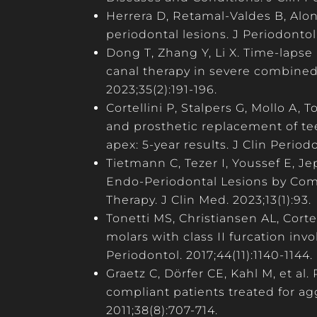
Herrera D, Retamal-Valdes B, Alo
periodontal lesions. J Periodontol
Dong T, Zhang Y, Li X. Time-laps
canal therapy in severe combined
2023;35(2):191-196.
Cortellini P, Stalpers G, Mollo A,
and prosthetic replacement of te
apex: 5-year results. J Clin Periodo
Tietmann C, Tezer I, Youssef E, 
Endo-Periodontal Lesions by Co
Therapy. J Clin Med. 2023;13(1):93.
Tonetti MS, Christiansen AL, Cortel
molars with class II furcation inv
Periodontol. 2017;44(11):1140-1144.
Graetz C, Dörfer CE, Kahl M, et al
compliant patients treated for agg
2011;38(8):707-714.