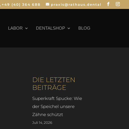
+49 (40) 364 688
praxis@rathaus.dental
LABOR
DENTALSHOP
BLOG
DIE LETZTEN
BEITRÄGE
Superkraft Spucke: Wie
der Speichel unsere
Zähne schützt
Juli 14, 2026