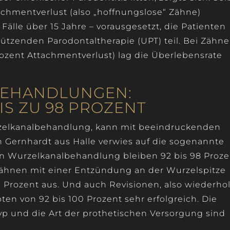
achmentverlust (also „hoffnungslose“ Zähne)
 Fälle über 15 Jahre – vorausgesetzt, die Patienten
tzenden Parodontaltherapie (UPT) teil. Bei Zähn
rozent Attachmentverlust) lag die Überlebensrate
BEHANDLUNGEN:
S ZU 98 PROZENT
rzelkanalbehandlung, kann mit beeindruckenden
an Gernhardt aus Halle verwies auf die sogenannte
en Wurzelkanalbehandlung bleiben 92 bis 98 Proze
 Zähnen mit einer Entzündung an der Wurzelspitze
86 Prozent aus. Und auch Revisionen, also wiederho
en von 92 bis 100 Prozent sehr erfolgreich. Die
yp und die Art der prothetischen Versorgung sind