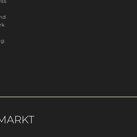
ess
and
rk.
ng:
MARKT