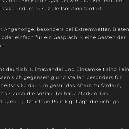
onen. Sie kann sogar die Sterblichkeit erhöhen.
isiko, indem er soziale Isolation fördert.
er Angehörige, besonders bei Extremwetter. Biete
n oder einfach für ein Gespräch. Kleine Gesten der
en.
t deutlich: Klimawandel und Einsamkeit sind kei
ssen sich gegenseitig und stellen besonders für
eitsrisiko dar. Um gesundes Altern zu fördern,
als auch die soziale Teilhabe stärken. Die
agen – jetzt ist die Politik gefragt, die richtigen