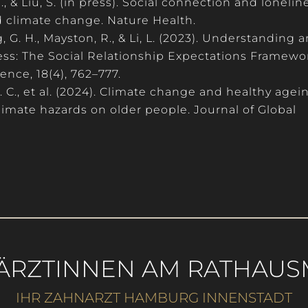
., & Liu, S. (in press). Social connection and lonelin
d climate change.
Nature Health
.
, G. H., Mayston, R., & Li, L. (2023). Understanding 
ess: The Social Relationship Expectations Framewo
ience
, 18(4), 762–777.
. C., et al. (2024). Climate change and healthy agei
limate hazards on older people.
Journal of Global
ÄRZTINNEN AM RATHAUS
IHR ZAHNARZT HAMBURG INNENSTADT