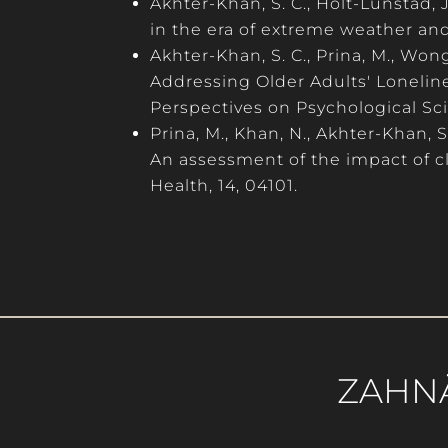
Akhter-Khan, S. C., Holt-Lunstad, J
in the era of extreme weather an
Akhter-Khan, S. C., Prina, M., Wong
Addressing Older Adults' Lonelin
Perspectives on Psychological Sc
Prina, M., Khan, N., Akhter-Khan, S
An assessment of the impact of c
Health
, 14, 04101.
ZAHN