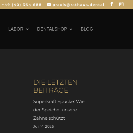
+49 (40) 364 688
praxis@rathaus.dental
LABOR
DENTALSHOP
BLOG
DIE LETZTEN
BEITRÄGE
Superkraft Spucke: Wie
der Speichel unsere
Zähne schützt
Juli 14, 2026