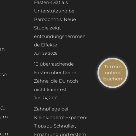
Fasten-Diät als
Unterstützung bei
Parodontitis: Neue
Studie zeigt
entzündungshemmen
de Effekte
en
Juni 29, 2026
10 überraschende
Termin
Fakten über Deine
online
sse
buchen
Zähne, die Du noch
nicht kanntest
Juni 24, 2026
C.
Zahnpflege bei
sam
Kleinkindern: Experten-
Tipps zu Schnuller,
iken
Ernährung und erstem