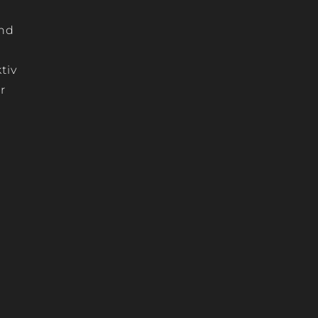
und
e
tiv
r